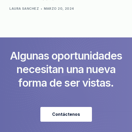
LAURA SANCHEZ
MARZO 20, 2024
A
l
g
u
n
a
s
o
p
o
r
t
u
n
i
d
a
d
e
s
n
e
c
e
s
i
t
a
n
u
n
a
n
u
e
v
a
f
o
r
m
a
d
e
s
e
r
v
i
s
t
a
s
.
Contáctenos