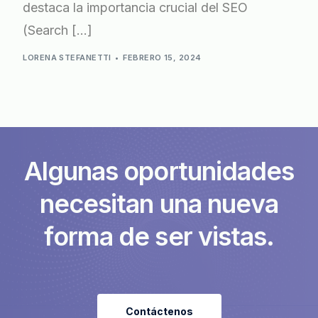
destaca la importancia crucial del SEO
(Search […]
LORENA STEFANETTI
FEBRERO 15, 2024
A
l
g
u
n
a
s
o
p
o
r
t
u
n
i
d
a
d
e
s
n
e
c
e
s
i
t
a
n
u
n
a
n
u
e
v
a
f
o
r
m
a
d
e
s
e
r
v
i
s
t
a
s
.
Contáctenos