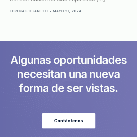
LORENA STEFANETTI
MAYO 27, 2024
A
l
g
u
n
a
s
o
p
o
r
t
u
n
i
d
a
d
e
s
n
e
c
e
s
i
t
a
n
u
n
a
n
u
e
v
a
f
o
r
m
a
d
e
s
e
r
v
i
s
t
a
s
.
Contáctenos