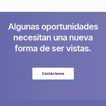
A
l
g
u
n
a
s
o
p
o
r
t
u
n
i
d
a
d
e
s
n
e
c
e
s
i
t
a
n
u
n
a
n
u
e
v
a
f
o
r
m
a
d
e
s
e
r
v
i
s
t
a
s
.
Contáctenos