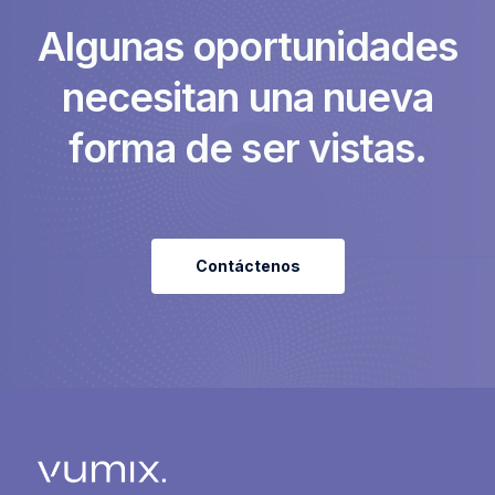
A
l
g
u
n
a
s
o
p
o
r
t
u
n
i
d
a
d
e
s
n
e
c
e
s
i
t
a
n
u
n
a
n
u
e
v
a
f
o
r
m
a
d
e
s
e
r
v
i
s
t
a
s
.
Contáctenos